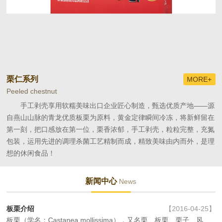
栗仁系列
+
MORE+
Peeled chestnut
Ri
业
手工剥壳享用软糯美味出口企业匠心制造，甄选优质产地——源
，
自燕山山脉的青龙优质板栗为原料，黄金定律瞬间冷冻，将新鲜留在
产
滑
第一刻，把口感放在第一位，栗香浓郁，手工剥壳，粒粒完整，充氮
果
包装，运用先进的调理杀菌工艺精制而成，精致美味由内而外，是理
想的休闲食品！
新闻中心
News
板栗介绍
【2016-04-25】
板栗（学名：Castanea mollissima），又名栗、板栗、栗子、风