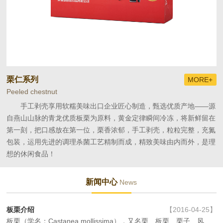
栗仁系列
+
MORE+
Peeled chestnut
Ri
业
手工剥壳享用软糯美味出口企业匠心制造，甄选优质产地——源
，
自燕山山脉的青龙优质板栗为原料，黄金定律瞬间冷冻，将新鲜留在
产
滑
第一刻，把口感放在第一位，栗香浓郁，手工剥壳，粒粒完整，充氮
果
包装，运用先进的调理杀菌工艺精制而成，精致美味由内而外，是理
想的休闲食品！
新闻中心
News
板栗介绍
【2016-04-25】
板栗（学名：Castanea mollissima），又名栗、板栗、栗子、风