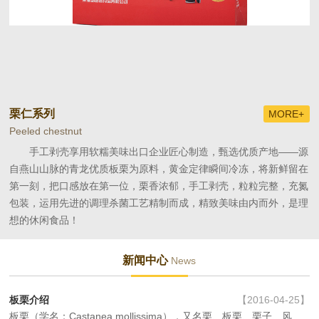
栗仁系列
+
MORE+
Peeled chestnut
Ri
业
手工剥壳享用软糯美味出口企业匠心制造，甄选优质产地——源
，
自燕山山脉的青龙优质板栗为原料，黄金定律瞬间冷冻，将新鲜留在
产
滑
第一刻，把口感放在第一位，栗香浓郁，手工剥壳，粒粒完整，充氮
果
包装，运用先进的调理杀菌工艺精制而成，精致美味由内而外，是理
想的休闲食品！
新闻中心
News
板栗介绍
【2016-04-25】
板栗（学名：Castanea mollissima），又名栗、板栗、栗子、风